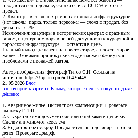
продаются год и дольше, скидка сейчас 10–15% и это не
предел.
2. Квартиры в спальных районах с плохой инфраструктурой
(нет школы, парка, только парковка) — сложно продать без
дисконта 5–7%.
Исключения: квартиры в исторических центрах с красивым
видом, в центре и у моря в пешей доступности к курортной и
городской инфраструктуре — остаются в цене.
Главный вывод: дешевеет не просто старое, а плохое старое
жильё. Экономия при покупке сегодня может обернуться
проблемами с продажей завтра.
Автор изображения: фотограф Титов С.И. Ссылка на
источник: https://35photo.pro/id16426448
21.05.2026
Блог
5 категорий квартир в Крыму, которые нельзя покупать даже
дёшево:
1. Аварийное жильё. Выселят без компенсации. Проверьте
выписку ЕГРН.
2. С украинскими документами или ошибками в цепочке.
Сделку аннулируют через суд.
3. Недострои без эскроу. Предварительный договор = потеря
денег. Проверьте дом.рф.