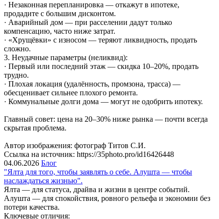
· Незаконная перепланировка — откажут в ипотеке,
продадите с большим дисконтом.
· Аварийный дом — при расселении дадут только
компенсацию, часто ниже затрат.
· «Хрущёвки» с износом — теряют ликвидность, продать
сложно.
3. Неудачные параметры (неликвид):
· Первый или последний этаж — скидка 10–20%, продать
трудно.
· Плохая локация (удалённость, промзона, трасса) —
обесценивает сильнее плохого ремонта.
· Коммунальные долги дома — могут не одобрить ипотеку.
Главный совет: цена на 20–30% ниже рынка — почти всегда
скрытая проблема.
Автор изображения: фотограф Титов С.И.
Ссылка на источник: https://35photo.pro/id16426448
04.06.2026
Блог
"Ялта для того, чтобы заявлять о себе. Алушта — чтобы
наслаждаться жизнью".
Ялта — для статуса, драйва и жизни в центре событий.
Алушта — для спокойствия, ровного рельефа и экономии без
потери качества.
Ключевые отличия: