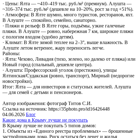
· Цены: Ялта — ~410–419 тыс. руб./м² (премиум). Алушта —
~316–374 тыс. руб./м² (дешевле на 10–20%, рост за год +51%).
· Атмосфера: В Ялте шумно, много туристов, ресторанов, яхт.
В Алуште — спокойно, семейно, санаторно.
· Пляжи и рельеф: В Ялте горы, подъёмы, узкие галечные
пляжи. В Алуште — ровно, набережная 7 км, широкие пляжи
с пологим входом (удобно детям).
· Климат: В Ялте зимой теплее на 2–3°, выше влажность. В
Алуште летом ветренее, жару переносить легче.
Районы:
· Ялта: Чехово, Ливадия (тихо, зелено, но далеко от пляжа) или
Новый город (спальный, дешевле центра).
· Алушта: Профессорский уголок (престижно), улицы
Ялтинская/Судакская (ровно, транспорт), Мирный (недорогие
новостройки).
Итог: Ялта — для инвесторов и статусных жителей. Алушта
— для семей с детьми и пенсионеров.
Автор изображения: фотограф Титов С.И.
Ссылка на источник: https://35photo.pro/id16426448
04.06.2026
Блог
Какие дома в Крыму лучше не покупать
В Крыму лучше не покупать 5 типов домов:
1. Объекты из «Единого реестра проблемных» — брошенные
застройщиками дома. Риск остаться без денег и жилья