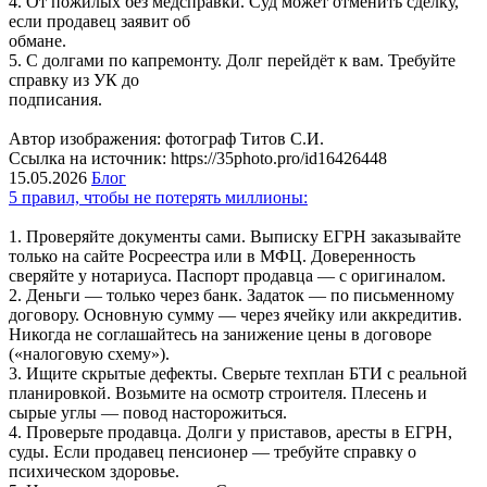
4. От пожилых без медсправки. Суд может отменить сделку,
если продавец заявит об
обмане.
5. С долгами по капремонту. Долг перейдёт к вам. Требуйте
справку из УК до
подписания.
Автор изображения: фотограф Титов С.И.
Ссылка на источник: https://35photo.pro/id16426448
15.05.2026
Блог
5 правил, чтобы не потерять миллионы:
1. Проверяйте документы сами. Выписку ЕГРН заказывайте
только на сайте Росреестра или в МФЦ. Доверенность
сверяйте у нотариуса. Паспорт продавца — с оригиналом.
2. Деньги — только через банк. Задаток — по письменному
договору. Основную сумму — через ячейку или аккредитив.
Никогда не соглашайтесь на занижение цены в договоре
(«налоговую схему»).
3. Ищите скрытые дефекты. Сверьте техплан БТИ с реальной
планировкой. Возьмите на осмотр строителя. Плесень и
сырые углы — повод насторожиться.
4. Проверьте продавца. Долги у приставов, аресты в ЕГРН,
суды. Если продавец пенсионер — требуйте справку о
психическом здоровье.