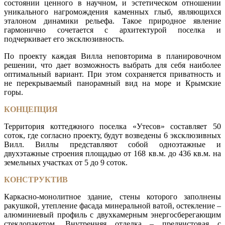
состоянии ценного в научном, и эстетическом отношении
уникального нагромождения каменных глыб, являющихся
эталоном динамики рельефа. Такое природное явление
гармонично сочетается с архитектурой поселка и
подчеркивает его эксклюзивность.
По проекту каждая Вилла неповторима в планировочном
решении, что дает возможность выбрать для себя наиболее
оптимальный вариант. При этом сохраняется приватность и
не перекрываемый панорамный вид на море и Крымские
горы.
КОНЦЕПЦИЯ
Территория коттеджного поселка «Утесов» составляет 50
соток, где согласно проекту, будут возведены 6 эксклюзивных
Вилл. Виллы представляют собой одноэтажные и
двухэтажные строения площадью от 168 кв.м. до 436 кв.м. на
земельных участках от 5 до 9 соток.
КОНСТРУКТИВ
Каркасно-монолитное здание, стены которого заполнены
ракушкой, утепление фасада минеральной ватой, остекление –
алюминиевый профиль с двухкамерным энергосберегающим
стеклопакетом. Внутренняя отделка – предчистовая с