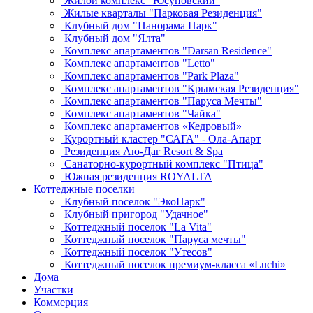
Жилой комплекс "Юсуповский"
Жилые кварталы "Парковая Резиденция"
Клубный дом "Панорама Парк"
Клубный дом "Ялта"
Комплекс апартаментов "Darsan Residenсe"
Комплекс апартаментов "Letto"
Комплекс апартаментов "Park Plaza"
Комплекс апартаментов "Крымская Резиденция"
Комплекс апартаментов "Паруса Мечты"
Комплекс апартаментов "Чайка"
Комплекс апартаментов «Кедровый»
Курортный кластер "САГА" - Ола-Апарт
Резиденция Аю-Даг Resort & Spa
Санаторно-курортный комплекс "Птица"
Южная резиденция ROYALTA
Коттеджные поселки
Клубный поселок "ЭкоПарк"
Клубный пригород "Удачное"
Коттеджный поселок "La Vita"
Коттеджный поселок "Паруса мечты"
Коттеджный поселок "Утесов"
Коттеджный поселок премиум-класса «Luchi»
Дома
Участки
Коммерция