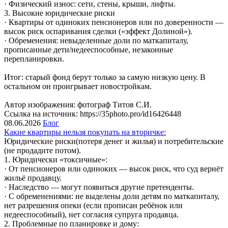
· Физический износ: сети, стены, крыши, лифты.
3. Высокие юридические риски
· Квартиры от одиноких пенсионеров или по доверенности —
высок риск оспаривания сделки («эффект Долиной»).
· Обременения: невыделенные доли по маткапиталу,
прописанные дети/недееспособные, незаконные
перепланировки.
Итог: старый фонд берут только за самую низкую цену. В
остальном он проигрывает новостройкам.
Автор изображения: фотограф Титов С.И.
Ссылка на источник: https://35photo.pro/id16426448
08.06.2026
Блог
Какие квартиры нельзя покупать на вторичке:
Юридические риски(потеря денег и жилья) и потребительские
(не продадите потом).
1. Юридически «токсичные»:
· От пенсионеров или одиноких — высок риск, что суд вернёт
жильё продавцу.
· Наследство — могут появиться другие претенденты.
· С обременениями: не выделены доли детям по маткапиталу,
нет разрешения опеки (если прописан ребёнок или
недееспособный), нет согласия супруга продавца.
2. Проблемные по планировке и дому: