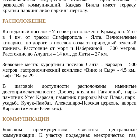
разводкой коммуникаций. Каждая Вилла имеет террасу,
крытый паркинг либо паркинг-перголу.
РАСПОЛОЖЕНИЕ
Коттеджный поселок «Утесов» расположен в Крыму, в п. Утес
в 4 км. от трассы Симферополь - Ялта. Вечнозеленые
кипарисы по дороге в поселок создают природный зеленый
тоннель. Расстояние от моря и Набережной – 300 метров.
Расстояние до Алушты – 14 км., до Ялты – 27 км.
Знаковые места: курортный поселок Санта - Барбара – 500
метров, гастрономический комплекс «Вино и Сыр» - 4,5 км.,
кафе "Batya 29".
В шаговой доступности расположены именитые
достопримечательности: Дворец княгини Гагариной, парк-
памятник Утес-Карасан, памятник природы Мыс Плака, парк-
усадьба Кучук-Ламбат, Александро-Невская церковь, дворец
Карасан (имение Раевских).
КОММУНИКАЦИИ
Большим преимуществом являются центральные
коммуникации. К участку подведены: электричество, газ,