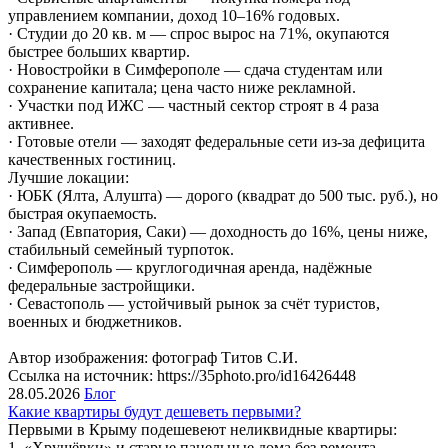
управлением компании, доход 10–16% годовых.
· Студии до 20 кв. м — спрос вырос на 71%, окупаются
быстрее больших квартир.
· Новостройки в Симферополе — сдача студентам или
сохранение капитала; цена часто ниже рекламной.
· Участки под ИЖС — частный сектор строят в 4 раза
активнее.
· Готовые отели — заходят федеральные сети из-за дефицита
качественных гостиниц.
Лучшие локации:
· ЮБК (Ялта, Алушта) — дорого (квадрат до 500 тыс. руб.), но
быстрая окупаемость.
· Запад (Евпатория, Саки) — доходность до 16%, цены ниже,
стабильный семейный турпоток.
· Симферополь — круглогодичная аренда, надёжные
федеральные застройщики.
· Севастополь — устойчивый рынок за счёт туристов,
военных и бюджетников.
Автор изображения: фотограф Титов С.И.
Ссылка на источник: https://35photo.pro/id16426448
28.05.2026
Блог
Какие квартиры будут дешеветь первыми?
Первыми в Крыму подешевеют неликвидные квартиры:
1. «Хрущёвки» и старые панельные дома без ремонта —