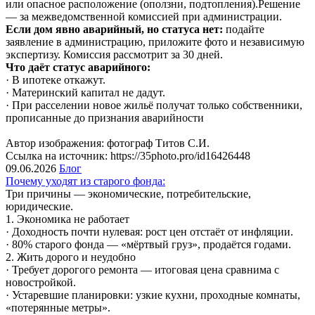
или опасное расположение (оползни, подтопления).Решение
— за межведомственной комиссией при администрации.
Если дом явно аварийный, но статуса нет:
подайте
заявление в администрацию, приложите фото и независимую
экспертизу. Комиссия рассмотрит за 30 дней.
Что даёт статус аварийного:
· В ипотеке откажут.
· Материнский капитал не дадут.
· При расселении новое жильё получат только собственники,
прописанные до признания аварийности
Автор изображения: фотограф Титов С.И.
Ссылка на источник: https://35photo.pro/id16426448
09.06.2026
Блог
Почему уходят из старого фонда:
Три причины — экономические, потребительские,
юридические.
1. Экономика не работает
· Доходность почти нулевая: рост цен отстаёт от инфляции.
· 80% старого фонда — «мёртвый груз», продаётся годами.
2. Жить дорого и неудобно
· Требует дорогого ремонта — итоговая цена сравнима с
новостройкой.
· Устаревшие планировки: узкие кухни, проходные комнаты,
«потерянные метры».