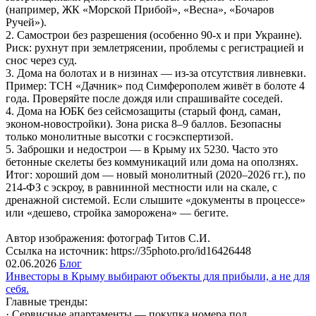
(например, ЖК «Морской Прибой», «Весна», «Бочаров
Ручей»).
2. Самострои без разрешения (особенно 90-х и при Украине).
Риск: рухнут при землетрясении, проблемы с регистрацией и
снос через суд.
3. Дома на болотах и в низинах — из-за отсутствия ливневки.
Пример: ТСН «Дачник» под Симферополем живёт в болоте 4
года. Проверяйте после дождя или спрашивайте соседей.
4. Дома на ЮБК без сейсмозащиты (старый фонд, саман,
эконом-новостройки). Зона риска 8–9 баллов. Безопасны
только монолитные высотки с госэкспертизой.
5. Заброшки и недострои — в Крыму их 5230. Часто это
бетонные скелеты без коммуникаций или дома на оползнях.
Итог: хороший дом — новый монолитный (2020–2026 гг.), по
214-ФЗ с эскроу, в равнинной местности или на скале, с
дренажной системой. Если слышите «документы в процессе»
или «дешево, стройка заморожена» — бегите.
Автор изображения: фотограф Титов С.И.
Ссылка на источник: https://35photo.pro/id16426448
02.06.2026
Блог
Инвесторы в Крыму выбирают объекты для прибыли, а не для
себя.
Главные тренды:
· Сервисные апартаменты — покупка номера под