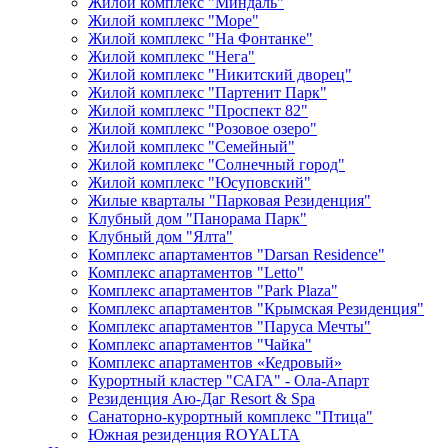
Жилой комплекс "Миндаль"
Жилой комплекс "Море"
Жилой комплекс "На Фонтанке"
Жилой комплекс "Нега"
Жилой комплекс "Никитский дворец"
Жилой комплекс "Партенит Парк"
Жилой комплекс "Проспект 82"
Жилой комплекс "Розовое озеро"
Жилой комплекс "Семейный"
Жилой комплекс "Солнечный город"
Жилой комплекс "Юсуповский"
Жилые кварталы "Парковая Резиденция"
Клубный дом "Панорама Парк"
Клубный дом "Ялта"
Комплекс апартаментов "Darsan Residenсe"
Комплекс апартаментов "Letto"
Комплекс апартаментов "Park Plaza"
Комплекс апартаментов "Крымская Резиденция"
Комплекс апартаментов "Паруса Мечты"
Комплекс апартаментов "Чайка"
Комплекс апартаментов «Кедровый»
Курортный кластер "САГА" - Ола-Апарт
Резиденция Аю-Даг Resort & Spa
Санаторно-курортный комплекс "Птица"
Южная резиденция ROYALTA