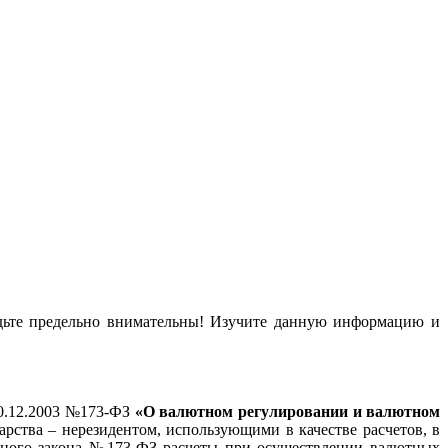
удьте предельно внимательны! Изучите данную информацию и
10.12.2003 №173-ФЗ
«О валютном регулировании и валютном
ства – нерезидентом, использующими в качестве расчетов, в
льного закона №173-ФЗ расчеты при осуществлении валютных