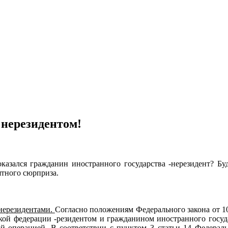
 нерезидентом!
азался гражданин иностранного государства -нерезидент? Б
ятного сюрприза.
 нерезидентами.
Согласно положениям Федерального закона от 
й федерации -резидентом и гражданином иностранного государ
ой операцией. В соответствии с пунктом 3 статьи 14 Федера