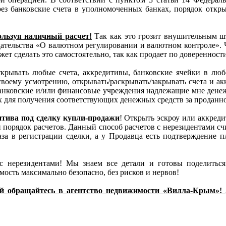
ез банковские счета в уполномоченных банках, порядок откр
пользуя наличный расчет!
Так как это грозит внушительным шт
ательства «О валютном регулировании и валютном контроле». Ч
ет сделать это самостоятельно, так как продает по доверенност
крывать любые счета, аккредитивы, банковские ячейки в люб
по своему усмотрению, открывать/раскрывать/закрывать счета и 
банковские и/или финансовые учреждения надлежащие мне дене
х для получения соответствующих денежных средств за проданн
итива под сделку купли-продажи
! Открыть эскроу или аккред
 порядок расчетов. Данный способ расчетов с нерезидентами сч
каза в регистрации сделки, а у Продавца есть подтверждение
с нерезидентами! Мы знаем все детали и готовы поделитьс
ость максимально безопасно, без рисков и нервов!
ий обращайтесь в агентство недвижимости «Вилла-Крым»!