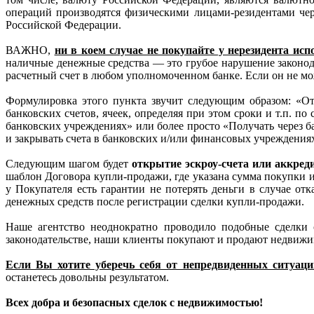
операций производятся физическими лицами-резидентами чер
Российской Федерации.
ВАЖНО,
ни в коем случае не покупайте у нерезидента ис
наличные денежные средства — это грубое нарушение законод
расчетный счет в любом уполномоченном банке. Если он не мож
Формулировка этого пункта звучит следующим образом: «От
банковских счетов, ячеек, определяя при этом сроки и т.п. 
банковских учреждениях» или более просто «Получать через 
и закрывать счета в банковских и/или финансовых учреждения
Следующим шагом будет
открытие эскроу-счета или аккред
шаблон Договора купли-продажи, где указана сумма покупки и
у Покупателя есть гарантии не потерять деньги в случае от
денежных средств после регистрации сделки купли-продажи.
Наше агентство неоднократно проводило подобные сделки 
законодательстве, наши клиенты покупают и продают недвижим
Если Вы хотите уберечь себя от непредвиденных ситуац
останетесь довольны результатом.
Всех добра и безопасных сделок с недвижимостью!