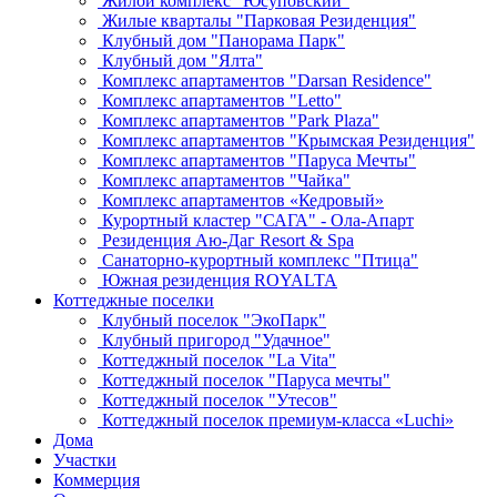
Жилой комплекс "Юсуповский"
Жилые кварталы "Парковая Резиденция"
Клубный дом "Панорама Парк"
Клубный дом "Ялта"
Комплекс апартаментов "Darsan Residenсe"
Комплекс апартаментов "Letto"
Комплекс апартаментов "Park Plaza"
Комплекс апартаментов "Крымская Резиденция"
Комплекс апартаментов "Паруса Мечты"
Комплекс апартаментов "Чайка"
Комплекс апартаментов «Кедровый»
Курортный кластер "САГА" - Ола-Апарт
Резиденция Аю-Даг Resort & Spa
Санаторно-курортный комплекс "Птица"
Южная резиденция ROYALTA
Коттеджные поселки
Клубный поселок "ЭкоПарк"
Клубный пригород "Удачное"
Коттеджный поселок "La Vita"
Коттеджный поселок "Паруса мечты"
Коттеджный поселок "Утесов"
Коттеджный поселок премиум-класса «Luchi»
Дома
Участки
Коммерция