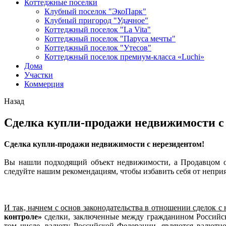
Коттеджные поселки
Клубный поселок "ЭкоПарк"
Клубный пригород "Удачное"
Коттеджный поселок "La Vita"
Коттеджный поселок "Паруса мечты"
Коттеджный поселок "Утесов"
Коттеджный поселок премиум-класса «Luchi»
Дома
Участки
Коммерция
Назад
Сделка купли-продажи недвижимости с
Сделка купли-продажи недвижимости с нерезидентом!
Вы нашли подходящий объект недвижимости, а Продавцом ок
следуйте нашим рекомендациям, чтобы избавить себя от непри
И так, начнем с основ законодательства в отношении сделок с
контроле»
сделки, заключенные между гражданином Российско
том числе, валюту Российской Федерации, являются валютн