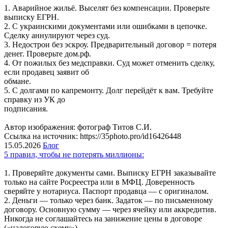
1. Аварийное жильё. Выселят без компенсации. Проверьте
выписку ЕГРН.
2. С украинскими документами или ошибками в цепочке.
Сделку аннулируют через суд.
3. Недострои без эскроу. Предварительный договор = потеря
денег. Проверьте дом.рф.
4. От пожилых без медсправки. Суд может отменить сделку,
если продавец заявит об
обмане.
5. С долгами по капремонту. Долг перейдёт к вам. Требуйте
справку из УК до
подписания.
Автор изображения: фотограф Титов С.И.
Ссылка на источник: https://35photo.pro/id16426448
15.05.2026
Блог
5 правил, чтобы не потерять миллионы:
1. Проверяйте документы сами. Выписку ЕГРН заказывайте
только на сайте Росреестра или в МФЦ. Доверенность
сверяйте у нотариуса. Паспорт продавца — с оригиналом.
2. Деньги — только через банк. Задаток — по письменному
договору. Основную сумму — через ячейку или аккредитив.
Никогда не соглашайтесь на занижение цены в договоре
(«налоговую схему»).