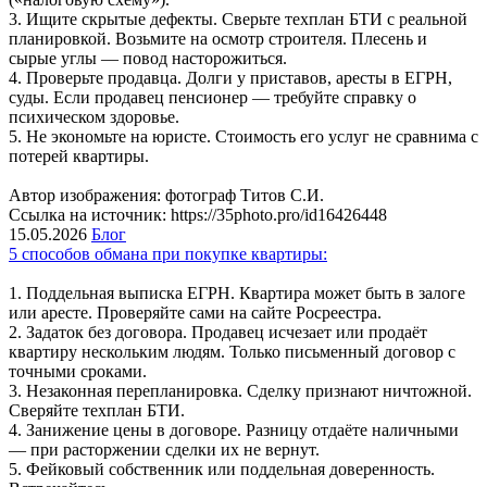
3. Ищите скрытые дефекты. Сверьте техплан БТИ с реальной
планировкой. Возьмите на осмотр строителя. Плесень и
сырые углы — повод насторожиться.
4. Проверьте продавца. Долги у приставов, аресты в ЕГРН,
суды. Если продавец пенсионер — требуйте справку о
психическом здоровье.
5. Не экономьте на юристе. Стоимость его услуг не сравнима с
потерей квартиры.
Автор изображения: фотограф Титов С.И.
Ссылка на источник: https://35photo.pro/id16426448
15.05.2026
Блог
5 способов обмана при покупке квартиры:
1. Поддельная выписка ЕГРН. Квартира может быть в залоге
или аресте. Проверяйте сами на сайте Росреестра.
2. Задаток без договора. Продавец исчезает или продаёт
квартиру нескольким людям. Только письменный договор с
точными сроками.
3. Незаконная перепланировка. Сделку признают ничтожной.
Сверяйте техплан БТИ.
4. Занижение цены в договоре. Разницу отдаёте наличными
— при расторжении сделки их не вернут.
5. Фейковый собственник или поддельная доверенность.