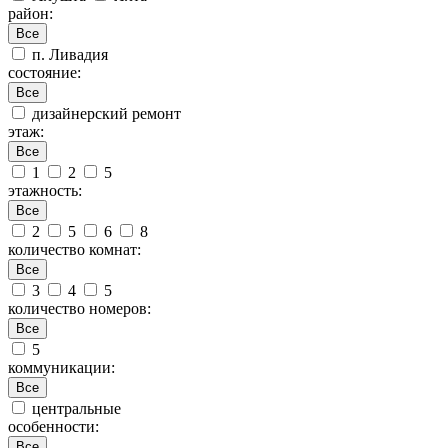
район:
Все
п. Ливадия
состояние:
Все
дизайнерский ремонт
этаж:
Все
1
2
5
этажность:
Все
2
5
6
8
количество комнат:
Все
3
4
5
количество номеров:
Все
5
коммуникации:
Все
центральные
особенности:
Все