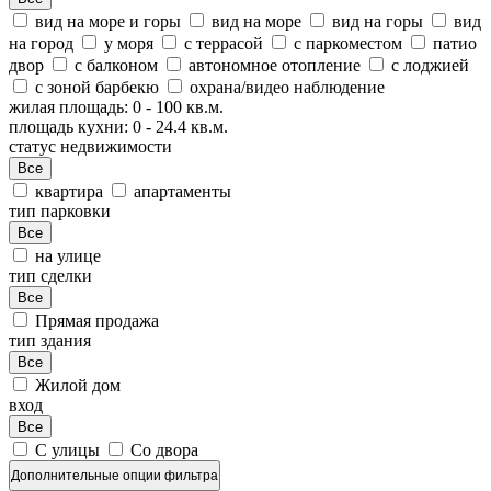
вид на море и горы
вид на море
вид на горы
вид
на город
у моря
с террасой
с паркоместом
патио
двор
с балконом
автономное отопление
с лоджией
с зоной барбекю
охрана/видео наблюдение
жилая площадь:
0
-
100
кв.м.
площадь кухни:
0
-
24.4
кв.м.
статус недвижимости
Все
квартира
апартаменты
тип парковки
Все
на улице
тип сделки
Все
Прямая продажа
тип здания
Все
Жилой дом
вход
Все
С улицы
Со двора
Дополнительные опции фильтра