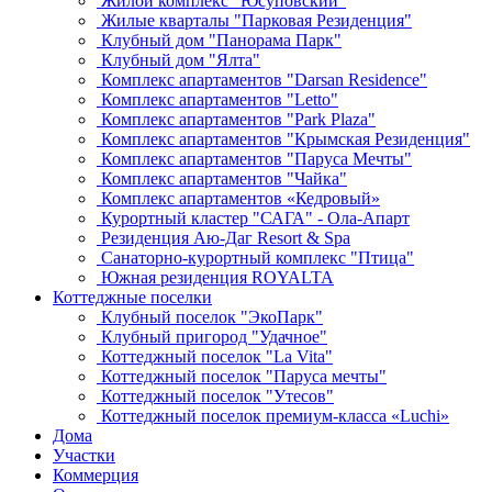
Жилой комплекс "Юсуповский"
Жилые кварталы "Парковая Резиденция"
Клубный дом "Панорама Парк"
Клубный дом "Ялта"
Комплекс апартаментов "Darsan Residenсe"
Комплекс апартаментов "Letto"
Комплекс апартаментов "Park Plaza"
Комплекс апартаментов "Крымская Резиденция"
Комплекс апартаментов "Паруса Мечты"
Комплекс апартаментов "Чайка"
Комплекс апартаментов «Кедровый»
Курортный кластер "САГА" - Ола-Апарт
Резиденция Аю-Даг Resort & Spa
Санаторно-курортный комплекс "Птица"
Южная резиденция ROYALTA
Коттеджные поселки
Клубный поселок "ЭкоПарк"
Клубный пригород "Удачное"
Коттеджный поселок "La Vita"
Коттеджный поселок "Паруса мечты"
Коттеджный поселок "Утесов"
Коттеджный поселок премиум-класса «Luchi»
Дома
Участки
Коммерция