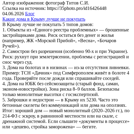
Автор изображения: фотограф Титов С.И.
Ссылка на источник: https://35photo.pro/id16426448
04.06.2026
Блог
Какие дома в Крыму лучше не покупать
В Крыму лучше не покупать 5 типов домов:
1. Объекты из «Единого реестра проблемных» — брошенные
застройщиками дома. Риск остаться без денег и жилья
(например, ЖК «Морской Прибой», «Весна», «Бочаров
Ручей»).
2. Самострои без разрешения (особенно 90-х и при Украине).
Риск: рухнут при землетрясении, проблемы с регистрацией и
снос через суд.
3. Дома на болотах и в низинах — из-за отсутствия ливневки.
Пример: ТСН «Дачник» под Симферополем живёт в болоте 4
года. Проверяйте после дождя или спрашивайте соседей.
4. Дома на ЮБК без сейсмозащиты (старый фонд, саман,
эконом-новостройки). Зона риска 8–9 баллов. Безопасны
только монолитные высотки с госэкспертизой.
5. Заброшки и недострои — в Крыму их 5230. Часто это
бетонные скелеты без коммуникаций или дома на оползнях.
Итог: хороший дом — новый монолитный (2020–2026 гг.), по
214-ФЗ с эскроу, в равнинной местности или на скале, с
дренажной системой. Если слышите «документы в процессе»
или «дешево, стройка заморожена» — бегите.