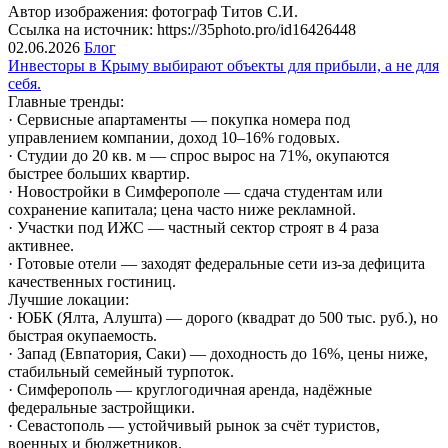
Автор изображения: фотограф Титов С.И.
Ссылка на источник: https://35photo.pro/id16426448
02.06.2026
Блог
Инвесторы в Крыму выбирают объекты для прибыли, а не для
себя.
Главные тренды:
· Сервисные апартаменты — покупка номера под
управлением компании, доход 10–16% годовых.
· Студии до 20 кв. м — спрос вырос на 71%, окупаются
быстрее больших квартир.
· Новостройки в Симферополе — сдача студентам или
сохранение капитала; цена часто ниже рекламной.
· Участки под ИЖС — частный сектор строят в 4 раза
активнее.
· Готовые отели — заходят федеральные сети из-за дефицита
качественных гостиниц.
Лучшие локации:
· ЮБК (Ялта, Алушта) — дорого (квадрат до 500 тыс. руб.), но
быстрая окупаемость.
· Запад (Евпатория, Саки) — доходность до 16%, цены ниже,
стабильный семейный турпоток.
· Симферополь — круглогодичная аренда, надёжные
федеральные застройщики.
· Севастополь — устойчивый рынок за счёт туристов,
военных и бюджетников.