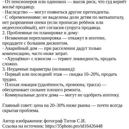
· От пенсионеров или одиноких — высок риск, что суд вернёт
жильё продавцу.
· Наследство — могут появиться другие претенденты.
· С обременениями: не выделены доли детям по маткапиталу,
нет разрешения опеки (если прописан ребёнок или
недееспособный), нет согласия супруга продавца.
2. Проблемные по планировке и дому:
· Незаконная перепланировка — откажут в ипотеке,
продадите с большим дисконтом.
· Аварийный дом — при расселении дадут только
компенсацию, часто ниже затрат.
· «Хрущёвки» с износом — теряют ликвидность, продать
сложно.
3. Неудачные параметры (неликвид):
· Первый или последний этаж — скидка 10–20%, продать
трудно.
· Плохая локация (удалённость, промзона, трасса) —
обесценивает сильнее плохого ремонта.
· Коммунальные долги дома — могут не одобрить ипотеку.
Главный совет: цена на 20–30% ниже рынка — почти всегда
скрытая проблема.
Автор изображения: фотограф Титов С.И.
Ссылка на источник: https://35photo.pro/id16426448