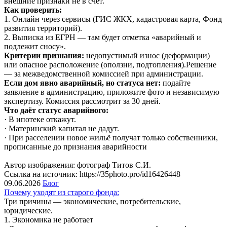
внешние признаки не в счёт.
Как проверить:
1. Онлайн через сервисы (ГИС ЖКХ, кадастровая карта, Фонд
развития территорий).
2. Выписка из ЕГРН — там будет отметка «аварийный и
подлежит сносу».
Критерии признания:
недопустимый износ (деформации)
или опасное расположение (оползни, подтопления).Решение
— за межведомственной комиссией при администрации.
Если дом явно аварийный, но статуса нет:
подайте
заявление в администрацию, приложите фото и независимую
экспертизу. Комиссия рассмотрит за 30 дней.
Что даёт статус аварийного:
· В ипотеке откажут.
· Материнский капитал не дадут.
· При расселении новое жильё получат только собственники,
прописанные до признания аварийности
Автор изображения: фотограф Титов С.И.
Ссылка на источник: https://35photo.pro/id16426448
09.06.2026
Блог
Почему уходят из старого фонда:
Три причины — экономические, потребительские,
юридические.
1. Экономика не работает