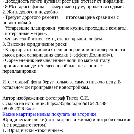
· Доходность почти нулевая: рост цен отстаёт от инфляции.
· 80% старого фонда — «мёртвый груз», продаётся годами.
2. Жить дорого и неудобно
· Требует дорогого ремонта — итоговая цена сравнима с
новостройкой.
· Устаревшие планировки: узкие кухни, проходные комнаты,
«потерянные метры».
· Физический износ: сети, стены, крыши, лифты.
3. Высокие юридические риски
· Квартиры от одиноких пенсионеров или по доверенности —
высок риск оспаривания сделки («эффект Долиной»).
· Обременения: невыделенные доли по маткапиталу,
прописанные дети/недееспособные, незаконные
перепланировки.
Итог: старый фонд берут только за самую низкую цену. В
остальном он проигрывает новостройкам.
Автор изображения: фотограф Титов С.И.
Ссылка на источник: https://35photo.pro/id16426448
08.06.2026
Блог
Какие квартиры нельзя покупать на вторичке:
Юридические риски(потеря денег и жилья) и потребительские
(не продадите потом).
1. Юридически «токсичные»: