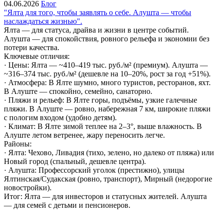
04.06.2026
Блог
"Ялта для того, чтобы заявлять о себе. Алушта — чтобы
наслаждаться жизнью".
Ялта — для статуса, драйва и жизни в центре событий.
Алушта — для спокойствия, ровного рельефа и экономии без
потери качества.
Ключевые отличия:
· Цены: Ялта — ~410–419 тыс. руб./м² (премиум). Алушта —
~316–374 тыс. руб./м² (дешевле на 10–20%, рост за год +51%).
· Атмосфера: В Ялте шумно, много туристов, ресторанов, яхт.
В Алуште — спокойно, семейно, санаторно.
· Пляжи и рельеф: В Ялте горы, подъёмы, узкие галечные
пляжи. В Алуште — ровно, набережная 7 км, широкие пляжи
с пологим входом (удобно детям).
· Климат: В Ялте зимой теплее на 2–3°, выше влажность. В
Алуште летом ветренее, жару переносить легче.
Районы:
· Ялта: Чехово, Ливадия (тихо, зелено, но далеко от пляжа) или
Новый город (спальный, дешевле центра).
· Алушта: Профессорский уголок (престижно), улицы
Ялтинская/Судакская (ровно, транспорт), Мирный (недорогие
новостройки).
Итог: Ялта — для инвесторов и статусных жителей. Алушта
— для семей с детьми и пенсионеров.