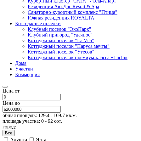
Курортный кластер "САГА" - Ола-Апарт
Резиденция Аю-Даг Resort & Spa
Санаторно-курортный комплекс "Птица"
Южная резиденция ROYALTA
Коттеджные поселки
Клубный поселок "ЭкоПарк"
Клубный пригород "Удачное"
Коттеджный поселок "La Vita"
Коттеджный поселок "Паруса мечты"
Коттеджный поселок "Утесов"
Коттеджный поселок премиум-класса «Luchi»
Дома
Участки
Коммерция
Цена от
Цена до
общая площадь:
129.4
-
169.7
кв.м.
площадь участка:
0
-
92
сот.
город:
Все
Алушта
Ялта