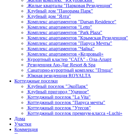
Жилой комплекс "Юсуповский"
Жилые кварталы "Парковая Резиденция"
Клубный дом "Панорама Парк"
Клубный дом "Ялта"
Комплекс апартаментов "Darsan Residenсe"
Комплекс апартаментов "Letto"
Комплекс апартаментов "Park Plaza"
Комплекс апартаментов "Крымская Резиденция"
Комплекс апартаментов "Паруса Мечты"
Комплекс апартаментов "Чайка"
Комплекс апартаментов «Кедровый»
Курортный кластер "САГА" - Ола-Апарт
Резиденция Аю-Даг Resort & Spa
Санаторно-курортный комплекс "Птица"
Южная резиденция ROYALTA
Коттеджные поселки
Клубный поселок "ЭкоПарк"
Клубный пригород "Удачное"
Коттеджный поселок "La Vita"
Коттеджный поселок "Паруса мечты"
Коттеджный поселок "Утесов"
Коттеджный поселок премиум-класса «Luchi»
Дома
Участки
Коммерция