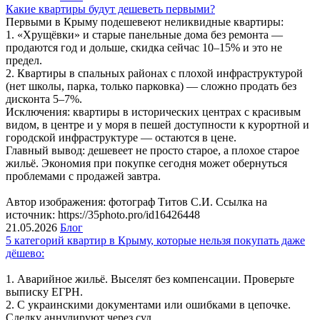
Какие квартиры будут дешеветь первыми?
Первыми в Крыму подешевеют неликвидные квартиры:
1. «Хрущёвки» и старые панельные дома без ремонта —
продаются год и дольше, скидка сейчас 10–15% и это не
предел.
2. Квартиры в спальных районах с плохой инфраструктурой
(нет школы, парка, только парковка) — сложно продать без
дисконта 5–7%.
Исключения: квартиры в исторических центрах с красивым
видом, в центре и у моря в пешей доступности к курортной и
городской инфраструктуре — остаются в цене.
Главный вывод: дешевеет не просто старое, а плохое старое
жильё. Экономия при покупке сегодня может обернуться
проблемами с продажей завтра.
Автор изображения: фотограф Титов С.И. Ссылка на
источник: https://35photo.pro/id16426448
21.05.2026
Блог
5 категорий квартир в Крыму, которые нельзя покупать даже
дёшево:
1. Аварийное жильё. Выселят без компенсации. Проверьте
выписку ЕГРН.
2. С украинскими документами или ошибками в цепочке.
Сделку аннулируют через суд.