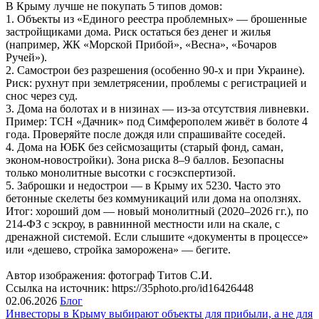
В Крыму лучше не покупать 5 типов домов:
1. Объекты из «Единого реестра проблемных» — брошенные
застройщиками дома. Риск остаться без денег и жилья
(например, ЖК «Морской Прибой», «Весна», «Бочаров
Ручей»).
2. Самострои без разрешения (особенно 90-х и при Украине).
Риск: рухнут при землетрясении, проблемы с регистрацией и
снос через суд.
3. Дома на болотах и в низинах — из-за отсутствия ливневки.
Пример: ТСН «Дачник» под Симферополем живёт в болоте 4
года. Проверяйте после дождя или спрашивайте соседей.
4. Дома на ЮБК без сейсмозащиты (старый фонд, саман,
эконом-новостройки). Зона риска 8–9 баллов. Безопасны
только монолитные высотки с госэкспертизой.
5. Заброшки и недострои — в Крыму их 5230. Часто это
бетонные скелеты без коммуникаций или дома на оползнях.
Итог: хороший дом — новый монолитный (2020–2026 гг.), по
214-ФЗ с эскроу, в равнинной местности или на скале, с
дренажной системой. Если слышите «документы в процессе»
или «дешево, стройка заморожена» — бегите.
Автор изображения: фотограф Титов С.И.
Ссылка на источник: https://35photo.pro/id16426448
02.06.2026
Блог
Инвесторы в Крыму выбирают объекты для прибыли, а не для