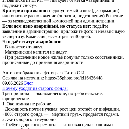
2. Выписка из ЕГРН — там будет отметка «аварийный и
подлежит сносу».
Критерии признания:
недопустимый износ (деформации)
или опасное расположение (оползни, подтопления).Решение
— за межведомственной комиссией при администрации.
Если дом явно аварийный, но статуса нет:
подайте
заявление в администрацию, приложите фото и независимую
экспертизу. Комиссия рассмотрит за 30 дней.
Что даёт статус аварийного:
· В ипотеке откажут.
· Материнский капитал не дадут.
· При расселении новое жильё получат только собственники,
прописанные до признания аварийности
Автор изображения: фотограф Титов С.И.
Ссылка на источник: https://35photo.pro/id16426448
09.06.2026
Блог
Почему уходят из старого фонда:
Три причины — экономические, потребительские,
юридические.
1. Экономика не работает
· Доходность почти нулевая: рост цен отстаёт от инфляции.
· 80% старого фонда — «мёртвый груз», продаётся годами.
2. Жить дорого и неудобно
· Требует дорогого ремонта — итоговая цена сравнима с