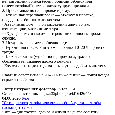
нет разрешения опеки (если прописан ребёнок или
недееспособный), нет согласия супруга продавца.
2. Проблемные по планировке и дому:
· Незаконная перепланировка — откажут в ипотеке,
продадите с большим дисконтом.
· Аварийный дом — при расселении дадут только
компенсацию, часто ниже затрат.
· «Хрущёвки» с износом — теряют ликвидность, продать
сложно.
3. Неудачные параметры (неликвид):
· Первый или последний этаж — скидка 10–20%, продать
трудно.
· Плохая локация (удалённость, промзона, трасса) —
обесценивает сильнее плохого ремонта.
· Коммунальные долги дома — могут не одобрить ипотеку.
Главный совет: цена на 20–30% ниже рынка — почти всегда
скрытая проблема.
Автор изображения: фотограф Титов С.И.
Ссылка на источник: https://35photo.pro/id16426448
04.06.2026
Блог
"Ялта для того, чтобы заявлять о себе. Алушта — чтобы
наслаждаться жизнью".
Ялта — для статуса, драйва и жизни в центре событий.