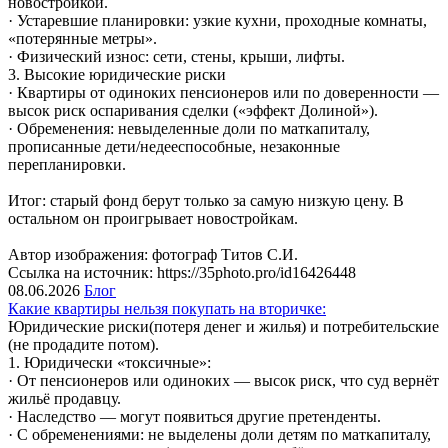
новостройкой.
· Устаревшие планировки: узкие кухни, проходные комнаты,
«потерянные метры».
· Физический износ: сети, стены, крыши, лифты.
3. Высокие юридические риски
· Квартиры от одиноких пенсионеров или по доверенности —
высок риск оспаривания сделки («эффект Долиной»).
· Обременения: невыделенные доли по маткапиталу,
прописанные дети/недееспособные, незаконные
перепланировки.
Итог: старый фонд берут только за самую низкую цену. В
остальном он проигрывает новостройкам.
Автор изображения: фотограф Титов С.И.
Ссылка на источник: https://35photo.pro/id16426448
08.06.2026
Блог
Какие квартиры нельзя покупать на вторичке:
Юридические риски(потеря денег и жилья) и потребительские
(не продадите потом).
1. Юридически «токсичные»:
· От пенсионеров или одиноких — высок риск, что суд вернёт
жильё продавцу.
· Наследство — могут появиться другие претенденты.
· С обременениями: не выделены доли детям по маткапиталу,