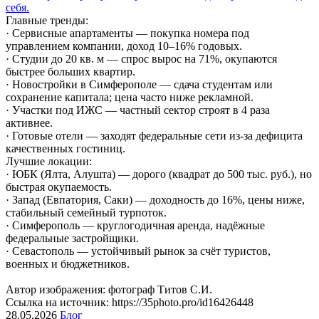
себя.
Главные тренды:
· Сервисные апартаменты — покупка номера под
управлением компании, доход 10–16% годовых.
· Студии до 20 кв. м — спрос вырос на 71%, окупаются
быстрее больших квартир.
· Новостройки в Симферополе — сдача студентам или
сохранение капитала; цена часто ниже рекламной.
· Участки под ИЖС — частный сектор строят в 4 раза
активнее.
· Готовые отели — заходят федеральные сети из-за дефицита
качественных гостиниц.
Лучшие локации:
· ЮБК (Ялта, Алушта) — дорого (квадрат до 500 тыс. руб.), но
быстрая окупаемость.
· Запад (Евпатория, Саки) — доходность до 16%, цены ниже,
стабильный семейный турпоток.
· Симферополь — круглогодичная аренда, надёжные
федеральные застройщики.
· Севастополь — устойчивый рынок за счёт туристов,
военных и бюджетников.
Автор изображения: фотограф Титов С.И.
Ссылка на источник: https://35photo.pro/id16426448
28.05.2026
Блог