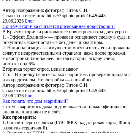
Автор изображения: фотограф Титов С.И.
Ссылка на источник: https://35photo.pro/id16426448
29.06.2026
Блог
Почему вторичка считается рискованнее новостройки?
В Крыму вторичка рискованнее новостроек из-за двух угроз:
1. «Эффект Долиной» — продавец оспаривает сделку в суде, и
покупатель может остаться без денег и квартиры.
2. Национализация — имущество могут изъять, если продавца
свяжут с недружественными странами, даже после продажи.
Новостройки безопаснее: чистая история, эскроу-счета,
ипотека под 6%.
Вторичка теряет спрос, цены падают.
Итог: Вторичку берите только с юристом, проверкой продавца
и аккредитивом. Новостройка — спокойнее.
Автор изображения: фотограф Титов С.И.
Ссылка на источник: https://35photo.pro/id16426448
22.06.2026
Блог
Как понять что дом аварийный?
Статус аварийного дома подтверждается только официально,
внешние признаки не в счёт.
Как проверить:
1. Онлайн через сервисы (ГИС ЖКХ, кадастровая карта, Фонд
развития территорий).