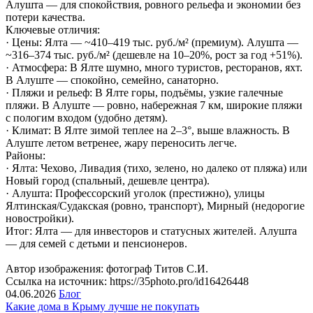
Алушта — для спокойствия, ровного рельефа и экономии без
потери качества.
Ключевые отличия:
· Цены: Ялта — ~410–419 тыс. руб./м² (премиум). Алушта —
~316–374 тыс. руб./м² (дешевле на 10–20%, рост за год +51%).
· Атмосфера: В Ялте шумно, много туристов, ресторанов, яхт.
В Алуште — спокойно, семейно, санаторно.
· Пляжи и рельеф: В Ялте горы, подъёмы, узкие галечные
пляжи. В Алуште — ровно, набережная 7 км, широкие пляжи
с пологим входом (удобно детям).
· Климат: В Ялте зимой теплее на 2–3°, выше влажность. В
Алуште летом ветренее, жару переносить легче.
Районы:
· Ялта: Чехово, Ливадия (тихо, зелено, но далеко от пляжа) или
Новый город (спальный, дешевле центра).
· Алушта: Профессорский уголок (престижно), улицы
Ялтинская/Судакская (ровно, транспорт), Мирный (недорогие
новостройки).
Итог: Ялта — для инвесторов и статусных жителей. Алушта
— для семей с детьми и пенсионеров.
Автор изображения: фотограф Титов С.И.
Ссылка на источник: https://35photo.pro/id16426448
04.06.2026
Блог
Какие дома в Крыму лучше не покупать