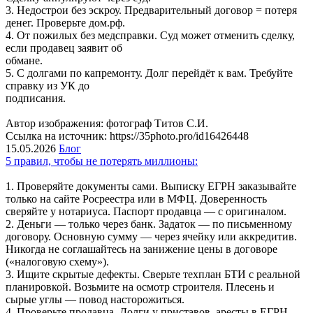
3. Недострои без эскроу. Предварительный договор = потеря
денег. Проверьте дом.рф.
4. От пожилых без медсправки. Суд может отменить сделку,
если продавец заявит об
обмане.
5. С долгами по капремонту. Долг перейдёт к вам. Требуйте
справку из УК до
подписания.
Автор изображения: фотограф Титов С.И.
Ссылка на источник: https://35photo.pro/id16426448
15.05.2026
Блог
5 правил, чтобы не потерять миллионы:
1. Проверяйте документы сами. Выписку ЕГРН заказывайте
только на сайте Росреестра или в МФЦ. Доверенность
сверяйте у нотариуса. Паспорт продавца — с оригиналом.
2. Деньги — только через банк. Задаток — по письменному
договору. Основную сумму — через ячейку или аккредитив.
Никогда не соглашайтесь на занижение цены в договоре
(«налоговую схему»).
3. Ищите скрытые дефекты. Сверьте техплан БТИ с реальной
планировкой. Возьмите на осмотр строителя. Плесень и
сырые углы — повод насторожиться.
4. Проверьте продавца. Долги у приставов, аресты в ЕГРН,