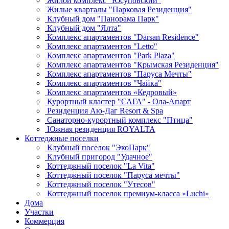
Жилой комплекс "Юсуповский"
Жилые кварталы "Парковая Резиденция"
Клубный дом "Панорама Парк"
Клубный дом "Ялта"
Комплекс апартаментов "Darsan Residenсe"
Комплекс апартаментов "Letto"
Комплекс апартаментов "Park Plaza"
Комплекс апартаментов "Крымская Резиденция"
Комплекс апартаментов "Паруса Мечты"
Комплекс апартаментов "Чайка"
Комплекс апартаментов «Кедровый»
Курортный кластер "САГА" - Ола-Апарт
Резиденция Аю-Даг Resort & Spa
Санаторно-курортный комплекс "Птица"
Южная резиденция ROYALTA
Коттеджные поселки
Клубный поселок "ЭкоПарк"
Клубный пригород "Удачное"
Коттеджный поселок "La Vita"
Коттеджный поселок "Паруса мечты"
Коттеджный поселок "Утесов"
Коттеджный поселок премиум-класса «Luchi»
Дома
Участки
Коммерция