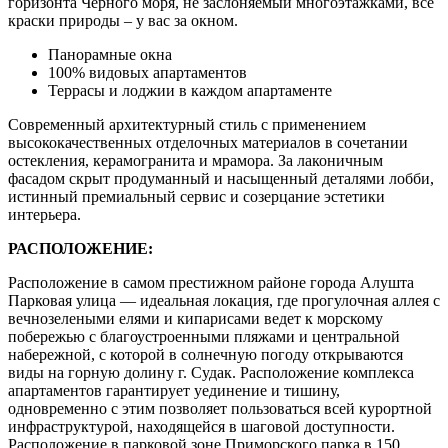
горизонта Черного моря, не заслоняемый многоэтажками, все
краски природы – у вас за окном.
Панорамные окна
100% видовых апартаментов
Террасы и лоджии в каждом апартаменте
Современный архитектурный стиль с применением
высококачественных отделочных материалов в сочетании
остекления, керамогранита и мрамора. За лаконичным
фасадом скрыт продуманный и насыщенный деталями лобби,
истинный премиальный сервис и созерцание эстетики
интерьера.
РАСПОЛОЖЕНИЕ:
Расположение в самом престижном районе города Алушта
Парковая улица — идеальная локация, где прогулочная аллея с
вечнозелеными елями и кипарисами ведет к морскому
побережью с благоустроенными пляжами и центральной
набережной, с которой в солнечную погоду открываются
виды на горную долину г. Судак. Расположение комплекса
апартаментов гарантирует уединение и тишину,
одновременно с этим позволяет пользоваться всей курортной
инфраструктурой, находящейся в шаговой доступности.
Расположение в парковой зоне Приморского парка в 150