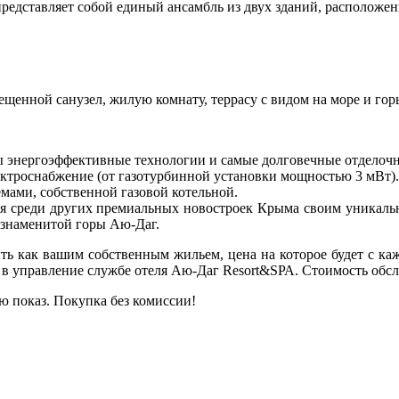
редставляет собой единый ансамбль из двух зданий, расположен
щенной санузел, жилую комнату, террасу с видом на море и гор
ы энергоэффективные технологии и самые долговечные отделоч
ктроснабжение (от газотурбинной установки мощностью 3 мВт).
ами, собственной газовой котельной.
ся среди других премиальных новостроек Крыма своим уникаль
 знаменитой горы Аю-Даг.
ть как вашим собственным жильем, цена на которое будет с ка
е в управление службе отеля Аю-Даг Rеsоrt&SРА. Стоимость обсл
ю показ. Покупка без комиссии!