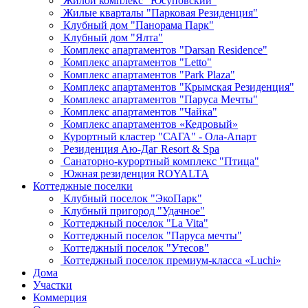
Жилой комплекс "Юсуповский"
Жилые кварталы "Парковая Резиденция"
Клубный дом "Панорама Парк"
Клубный дом "Ялта"
Комплекс апартаментов "Darsan Residenсe"
Комплекс апартаментов "Letto"
Комплекс апартаментов "Park Plaza"
Комплекс апартаментов "Крымская Резиденция"
Комплекс апартаментов "Паруса Мечты"
Комплекс апартаментов "Чайка"
Комплекс апартаментов «Кедровый»
Курортный кластер "САГА" - Ола-Апарт
Резиденция Аю-Даг Resort & Spa
Санаторно-курортный комплекс "Птица"
Южная резиденция ROYALTA
Коттеджные поселки
Клубный поселок "ЭкоПарк"
Клубный пригород "Удачное"
Коттеджный поселок "La Vita"
Коттеджный поселок "Паруса мечты"
Коттеджный поселок "Утесов"
Коттеджный поселок премиум-класса «Luchi»
Дома
Участки
Коммерция