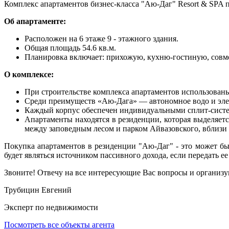
Комплекс апартаментов бизнес-класса "Аю-Даг" Resort & SPA п
Об апартаменте:
Расположен на 6 этаже 9 - этажного здания.
Общая площадь 54.6 кв.м.
Планировка включает: прихожую, кухню-гостиную, совме
О комплексе:
При строительстве комплекса апартаментов использован
Среди преимуществ «Аю-Дага» — автономное водо и эле
Каждый корпус обеспечен индивидуальными сплит-систем
Апартаменты находятся в резиденции, которая выделяет
между заповедным лесом и парком Айвазовского, вблизи
Покупка апартаментов в резиденции "Аю-Даг" - это может бы
будет являться источником пассивного дохода, если передать е
Звоните! Отвечу на все интересующие Вас вопросы и организу
Трубицин Евгений
Эксперт по недвижимости
Посмотреть все объекты агента