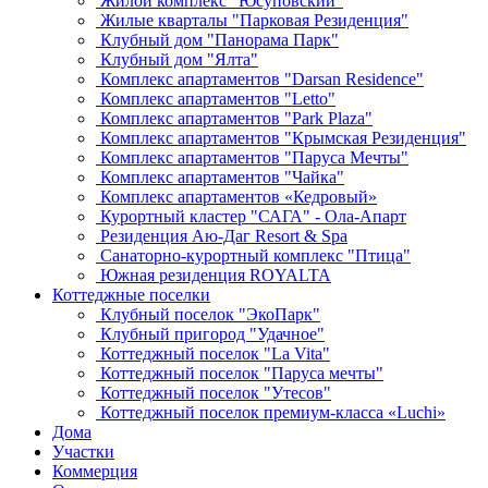
Жилой комплекс "Юсуповский"
Жилые кварталы "Парковая Резиденция"
Клубный дом "Панорама Парк"
Клубный дом "Ялта"
Комплекс апартаментов "Darsan Residenсe"
Комплекс апартаментов "Letto"
Комплекс апартаментов "Park Plaza"
Комплекс апартаментов "Крымская Резиденция"
Комплекс апартаментов "Паруса Мечты"
Комплекс апартаментов "Чайка"
Комплекс апартаментов «Кедровый»
Курортный кластер "САГА" - Ола-Апарт
Резиденция Аю-Даг Resort & Spa
Санаторно-курортный комплекс "Птица"
Южная резиденция ROYALTA
Коттеджные поселки
Клубный поселок "ЭкоПарк"
Клубный пригород "Удачное"
Коттеджный поселок "La Vita"
Коттеджный поселок "Паруса мечты"
Коттеджный поселок "Утесов"
Коттеджный поселок премиум-класса «Luchi»
Дома
Участки
Коммерция