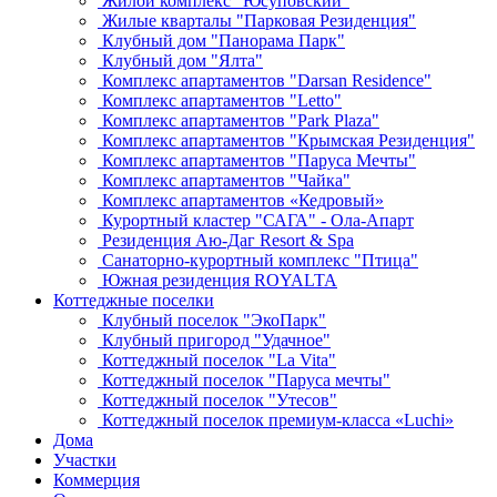
Жилой комплекс "Юсуповский"
Жилые кварталы "Парковая Резиденция"
Клубный дом "Панорама Парк"
Клубный дом "Ялта"
Комплекс апартаментов "Darsan Residenсe"
Комплекс апартаментов "Letto"
Комплекс апартаментов "Park Plaza"
Комплекс апартаментов "Крымская Резиденция"
Комплекс апартаментов "Паруса Мечты"
Комплекс апартаментов "Чайка"
Комплекс апартаментов «Кедровый»
Курортный кластер "САГА" - Ола-Апарт
Резиденция Аю-Даг Resort & Spa
Санаторно-курортный комплекс "Птица"
Южная резиденция ROYALTA
Коттеджные поселки
Клубный поселок "ЭкоПарк"
Клубный пригород "Удачное"
Коттеджный поселок "La Vita"
Коттеджный поселок "Паруса мечты"
Коттеджный поселок "Утесов"
Коттеджный поселок премиум-класса «Luchi»
Дома
Участки
Коммерция